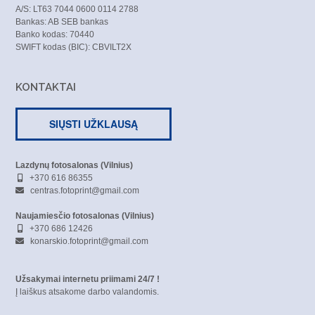
A/S: LT63 7044 0600 0114 2788
Bankas: AB SEB bankas
Banko kodas: 70440
SWIFT kodas (BIC): CBVILT2X
KONTAKTAI
SIŲSTI UŽKLAUSĄ
Lazdynų fotosalonas (Vilnius)
+370 616 86355
centras.fotoprint@gmail.com
Naujamiesčio fotosalonas (Vilnius)
+370 686 12426
konarskio.fotoprint@gmail.com
Užsakymai internetu priimami 24/7 !
Į laiškus atsakome darbo valandomis.