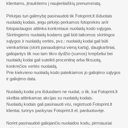
klientams, įtrauktiems į naujienlaiškių prenumeratą.
Pirkėjas turi galimybę pasinaudoti tik Fotoprint.lt išduotais
nuolaidų kodais, jeigu pirkėjo perkamos fotoprekės ar/ir
fotopaslaugos atitinka konkretaus nuolaidų kodo sąlygas.
Skirtingiems nuolaidų kodams gali būti taikomos skirtingos
sąlygos ir nuolaidų vertės, pvz.: nuolaidų kodai gali būti
vienkartiniai (skirti panaudojimui vieną kartą), daugkartiniai,
galiojantys tik nuo tam tikro dydžio (sumos) krepšeliui bei
nuolaidų kodai gali suteikti procentinę arba fiksuotą,
konkrečios vertės nuolaidą.
Prie kiekvieno nuolaidų kodo pateikiamos jo galiojimo sąlygos
ir galiojimo data.
Nuolaidų kodai yra išduodami ne nuolat, o tik, kai Fotoprint.lt
skelbia atitinkamas akcijas su nuolaidų kodais.
Nuolaidų kodais gali pasinauoti visi, registruoti Fotoprint.lt
klientai, turinys paskyras Fotoprint.lt el. parduotuvėje.
Norint pasinaudoti galiojančiu nuolaidos kodu, pirmiausiai