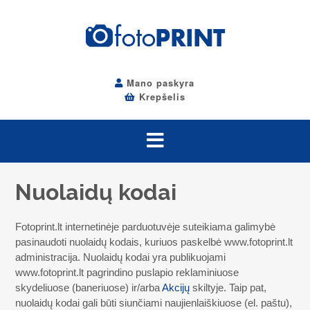
Skip
to
content
Mano paskyra
Krepšelis
Nuolaidų kodai
Fotoprint.lt internetinėje parduotuvėje suteikiama galimybė
pasinaudoti nuolaidų kodais, kuriuos paskelbė www.fotoprint.lt
administracija. Nuolaidų kodai yra publikuojami
www.fotoprint.lt pagrindino puslapio reklaminiuose
skydeliuose (baneriuose) ir/arba
Akcijų
skiltyje. Taip pat,
nuolaidų kodai gali būti siunčiami naujienlaiškiuose (el. paštu),