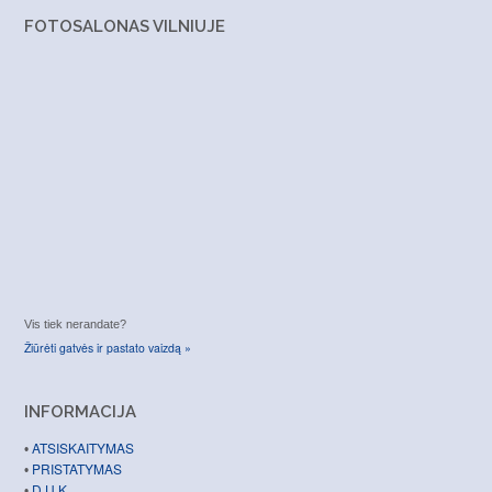
FOTOSALONAS VILNIUJE
Vis tiek nerandate?
Žiūrėti gatvės ir pastato vaizdą »
INFORMACIJA
ATSISKAITYMAS
•
PRISTATYMAS
•
D.U.K.
•