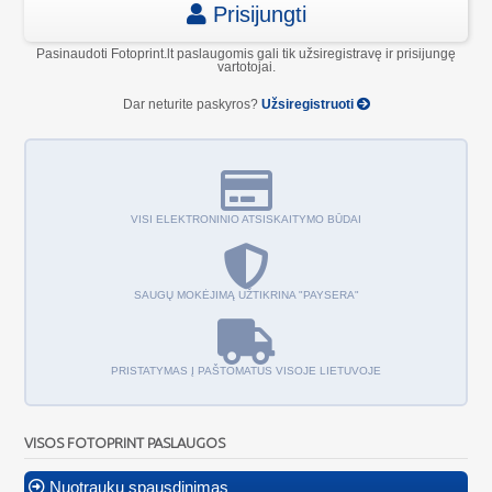
Prisijungti
Pasinaudoti Fotoprint.lt paslaugomis gali tik užsiregistravę ir prisijungę
vartotojai.
Dar neturite paskyros?
Užsiregistruoti
VISI ELEKTRONINIO ATSISKAITYMO BŪDAI
SAUGŲ MOKĖJIMĄ UŽTIKRINA "PAYSERA"
PRISTATYMAS Į PAŠTOMATUS VISOJE LIETUVOJE
VISOS FOTOPRINT PASLAUGOS
Nuotraukų spausdinimas