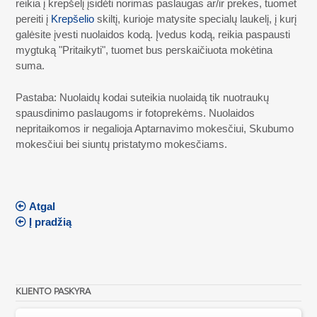
reikia į krepšelį įsidėti norimas paslaugas ar/ir prekes, tuomet
pereiti į
Krepšelio
skiltį, kurioje matysite specialų laukelį, į kurį
galėsite įvesti nuolaidos kodą. Įvedus kodą, reikia paspausti
mygtuką "Pritaikyti", tuomet bus perskaičiuota mokėtina
suma.
Pastaba: Nuolaidų kodai suteikia nuolaidą tik nuotraukų
spausdinimo paslaugoms ir fotoprekėms. Nuolaidos
nepritaikomos ir negalioja Aptarnavimo mokesčiui, Skubumo
mokesčiui bei siuntų pristatymo mokesčiams.
Atgal
Į pradžią
KLIENTO PASKYRA