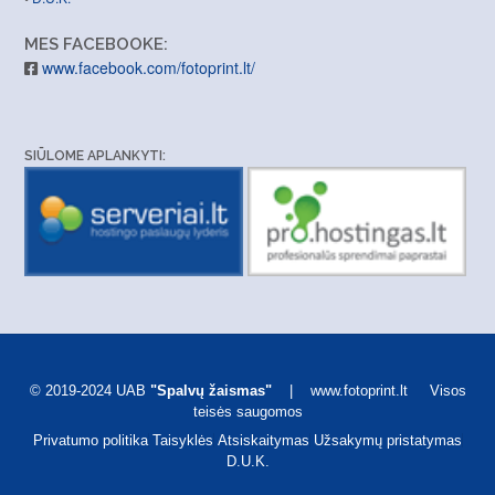
MES FACEBOOKE:
www.facebook.com/fotoprint.lt/
SIŪLOME APLANKYTI:
© 2019-2024 UAB
"Spalvų žaismas"
| www.fotoprint.lt Visos
teisės saugomos
Privatumo politika
Taisyklės
Atsiskaitymas
Užsakymų pristatymas
D.U.K.